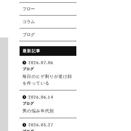
フロー
コラム
ブログ
最新記事
2026.07.06
ブログ
毎日のヒゲ剃りが老け顔
を作っている
お電話での受付
0538-39-3009
2026.06.14
ブログ
受付時間 10:30～19:00（日曜定休）
男の悩み年代別
2026.05.27