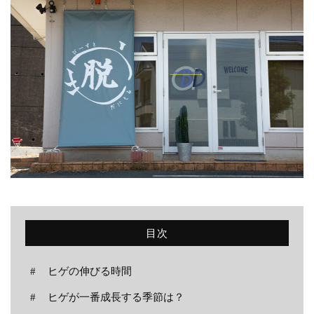
ニュース
ブログ
お問い合わせ
CONTACT
脱毛で、清潔感のある男に。
メールでの受付
お問い合わせフォーム
24時間受付中
目次
お電話での受付
ヒゲの伸びる時間
0538-39-3009
ヒゲが一番成長する季節は？
受付時間 10:30～19:00（日曜定休）