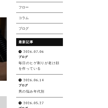
フロー
コラム
ブログ
最新記事
2026.07.06
ブログ
毎日のヒゲ剃りが老け顔
を作っている
お電話での受付
0538-39-3009
2026.06.14
ブログ
受付時間 10:30～19:00（日曜定休）
男の悩み年代別
2026.05.27