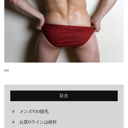
ニュース
ブログ
お問い合わせ
CONTACT
脱毛で、清潔感のある男に。
no
メールでの受付
お問い合わせフォーム
24時間受付中
目次
お電話での受付
メンズVIO脱毛
0538-39-3009
受付時間 10:30～19:00（日曜定休）
お尻Oラインは絶対