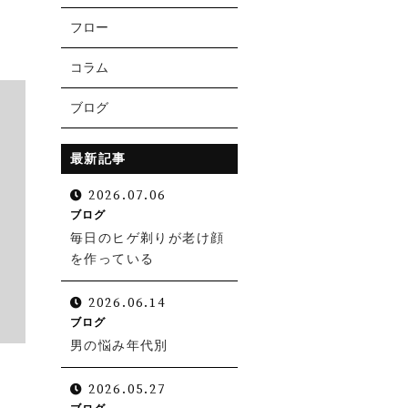
フロー
コラム
ブログ
最新記事
2026.07.06
ブログ
毎日のヒゲ剃りが老け顔
を作っている
お電話での受付
0538-39-3009
2026.06.14
ブログ
受付時間 10:30～19:00（日曜定休）
男の悩み年代別
2026.05.27